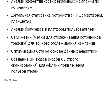
Анализ эффективности рекламных кампаний по
Конверсия и статистика 
опрос в Телеграм
источникам
LEADTEX. Статистика
Детальная статистика: устройства (ПК, смартфоны,
активности в чат-ботах
Чат-бот для сбора заявок
планшеты)
Гугл таблицу в Телеграм
Блок операция над
Анализ браузеров и платформ пользователей
переменной в LEADTEX.
Чат-бот для голосования
UTM-метки (метки для отслеживания источников
Тестирование в чат-бота
Телеграм
трафика) для точного отслеживания кампаний
Работа с таблицами в
Личный кабинет в чат-бо
Оптимизация бота на основе данных аналитики
LEADTEX. Интеграция Гуг
Телеграм
Создание QR-кодов (кодов быстрого
таблиц с таблицами чат-
сканирования) для офлайн привлечения
бота
Как создать умный чат-б
пользователей
Платежная система Liqpa
Как создать мини-ленди
YouTube
Интеграция чат-бота с
Ликпей
Отложенный постинг
(Таймер) в Telegram бот
Платежная система