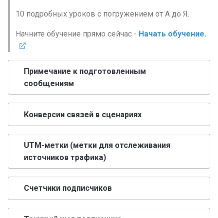
авторассылки
10 подробных уроков с погружением от А до Я.
Валидация в чат-боте. Ка
Начните обучение прямо сейчас -
Начать обучение.
настроить валидацию в
конструкторе чат-ботов?
Примечание к подготовленным
Теги в чат-ботах. Создан
сообщениям
назначение применение
тегов в конструкторе чат
ботов Leadtex
Конверсии связей в сценариях
Блок переключатель в
UTM-метки (метки для отслеживания
LEADTEX. Как использов
источников трафика)
блок переключатель?
Блок условие в LEADTEX
Счетчики подписчиков
Как использовать и для
каких целей?