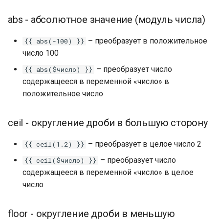
авторассылки
abs - абсолютное значение (модуль числа)
Валидация в чат-боте. Ка
– преобразует в положительное
{{ abs(-100) }}
настроить валидацию в
число 100
конструкторе чат-ботов?
– преобразует число
{{ abs($число) }}
Теги в чат-ботах. Создан
содержащееся в переменной «число» в
назначение применение
положительное число
тегов в конструкторе чат
ботов Leadtex
ceil - округление дроби в большую сторону
Блок переключатель в
– преобразует в целое число 2
{{ ceil(1.2) }}
LEADTEX. Как использов
– преобразует число
{{ ceil($число) }}
блок переключатель?
содержащееся в переменной «число» в целое
число
Блок условие в LEADTEX
Как использовать и для
каких целей?
floor - округление дроби в меньшую