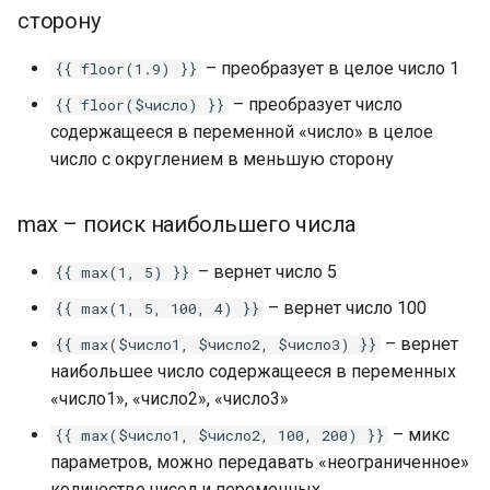
сторону
Альтернативные сценар
в LEADTEX. Как создать
– преобразует в целое число 1
{{ floor(1.9) }}
альтернативный сценари
– преобразует число
{{ floor($число) }}
содержащееся в переменной «число» в целое
Сценарии для создания ч
число c округлением в меньшую сторону
ботов. Как создать и
настроить сценарий?
max – поиск наибольшего числа
Уведомления в чат-боте.
Подключение и настрой
– вернет число 5
{{ max(1, 5) }}
уведомлений в Телегра
– вернет число 100
{{ max(1, 5, 100, 4) }}
– вернет
{{ max($число1, $число2, $число3) }}
Блок Простое сообщение
наибольшее число содержащееся в переменных
блок Цепочка сообщени
«число1», «число2», «число3»
на платформе LEADTEX
– микс
{{ max($число1, $число2, 100, 200) }}
Форматирование контен
параметров, можно передавать «неограниченное»
в Телеграм боте
количество чисел и переменных