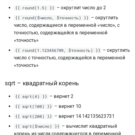
– округлит число до 2
{{ round(1.5) }}
Чат-бот для бронирован
– округлить
{{ round($число, $точность) }}
недвижимости в Телегр
число, содержащееся в переменной «число», с
точностью, содержащейся в переменной
«точность»
– округлить
{{ round(1.123456789, $точность) }}
число с точностью, содержащейся в переменной
«точность»
sqrt – квадратный корень
– вернет 2
{{ sqrt(4) }}
– вернет 10
{{ sqrt(100) }}
– вернет 14.142135623731
{{ sqrt(200) }}
– вычислит квадратный
{{ sqrt($число) }}
корень из числа содержащегося в переменной