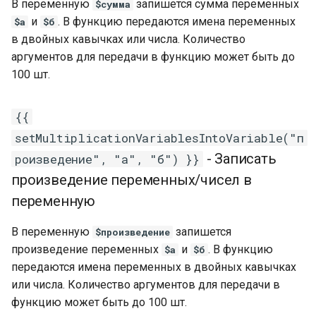
Robokassa. Интеграция ч
В переменную
запишется сумма переменных
$cумма
Проверка подписки в
бота с Robokassa
и
. В функцию передаются имена переменных
$а
$б
Телеграм боте
в двойных кавычках или числа. Количество
Списки товаров и корзин
аргументов для передачи в функцию может быть до
Клуб по подписке в
в чат-боте. Блоки чтение
Телеграм
100 шт.
записей из списка
Боты с ИИ
{{
Использование
setMultiplicationVariablesIntoVariable("п
переменных в чат-ботах.
Как создавать перемен
- Записать
роизведение", "а", "б") }}
в чат-боте
произведение переменных/чисел в
переменную
Как собирать данные с
клиентов в чат-боте.
В переменную
запишется
$произведение
Получение данных от
произведение переменных
и
. В функцию
$а
$б
клиентов чат-бота
передаются имена переменных в двойных кавычках
или числа. Количество аргументов для передачи в
Авторассылка в чат-бота
функцию может быть до 100 шт.
Создание и настройка