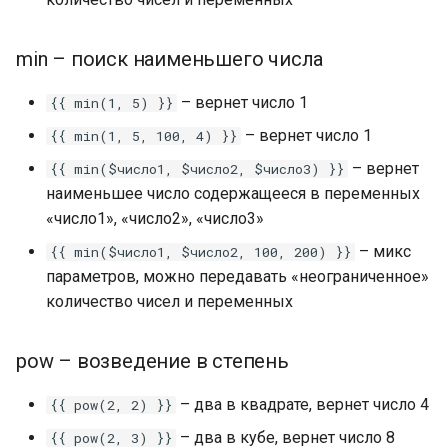
Создание простой цепочк
min – поиск наименьшего числа
Сбор контактов в чат-бо
– вернет число 1
{{ min(1, 5) }}
Работа с блоками в
– вернет число 1
{{ min(1, 5, 100, 4) }}
конструкторе чат-ботов
– вернет
{{ min($число1, $число2, $число3) }}
Партнерская программа
наименьшее число содержащееся в переменных
платформы LEADTEX
«число1», «число2», «число3»
– микс
{{ min($число1, $число2, 100, 200) }}
Библиотека готовых
параметров, можно передавать «неограниченное»
шаблонов чат-ботов
количество чисел и переменных
Тарифы платформы
LEADTEX. Конструктор ча
pow – возведение в степень
ботов LEADTEX
– два в квадрате, вернет число 4
{{ pow(2, 2) }}
Как подключить чат-бот 
– два в кубе, вернет число 8
{{ pow(2, 3) }}