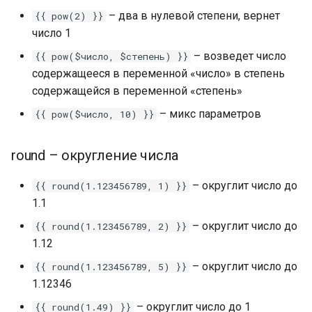
Телеграм с помощью AP
– два в нулевой степени, вернет
{{ pow(2) }}
число 1
Создание и настройка AP
BotFather Telegram
– возведет число
{{ pow($число, $степень) }}
содержащееся в переменной «число» в степень
Проекты на платформе
содержащейся в переменной «степень»
LEADTEX. Конструктор ча
– микс параметров
{{ pow($число, 10) }}
ботов LEADTEX
round – округление числа
Рабочее поле конструкт
чат-ботов LEADTEX
– округлит число до
{{ round(1.123456789, 1) }}
1.1
Подключение бота к
сервису Make (Integromat
– округлит число до
{{ round(1.123456789, 2) }}
1.12
Подключение бота к
– округлит число до
{{ round(1.123456789, 5) }}
сервису N8N
1.12346
– округлит число до 1
{{ round(1.49) }}
Настройка меню в чат-бо