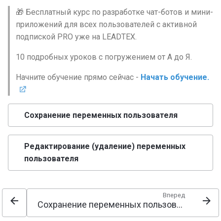
🎁 Бесплатный курс по разработке чат-ботов и мини-
Альтернативные сценар
приложений для всех пользователей с активной
в LEADTEX. Как создать
подпиской PRO уже на LEADTEX.
альтернативный сценари
10 подробных уроков с погружением от А до Я.
Сценарии для создания ч
ботов. Как создать и
Начните обучение прямо сейчас -
Начать обучение.
настроить сценарий?
Уведомления в чат-боте.
Сохранение переменных пользователя
Подключение и настрой
уведомлений в Телегра
Редактирование (удаление) переменных
Блок Простое сообщение
пользователя
блок Цепочка сообщени
на платформе LEADTEX
Вперед
Сохранение переменных пользователя
Форматирование контен
в Телеграм боте