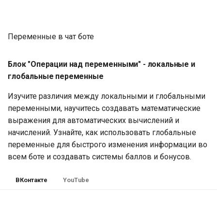
Robokassa. Интеграция ч
Проверка подписки в
бота с Robokassa
Телеграм боте
Переменные в чат боте
Списки товаров и корзин
Клуб по подписке в
в чат-боте. Блоки чтение
Телеграм
записей из списка
Блок "Операции над переменными" - локальные и
Боты с ИИ
глобальные переменные
Использование
переменных в чат-ботах.
Изучите различия между локальными и глобальными
Как создавать перемен
переменными, научитесь создавать математические
в чат-боте
выражения для автоматических вычислений и
начислений. Узнайте, как использовать глобальные
Как собирать данные с
переменные для быстрого изменения информации во
клиентов в чат-боте.
всем боте и создавать системы баллов и бонусов.
Получение данных от
клиентов чат-бота
ВКонтакте
YouTube
Авторассылка в чат-бота
Создание и настройка