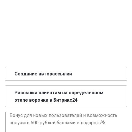
авторассылки
Валидация в чат-боте. Ка
настроить валидацию в
конструкторе чат-ботов?
Теги в чат-ботах. Создан
назначение применение
тегов в конструкторе чат
ботов Leadtex
Создание авторассылки
Блок переключатель в
LEADTEX. Как использов
Рассылка клиентам на определенном
блок переключатель?
этапе воронки в Битрикс24
Блок условие в LEADTEX
Бонус для новых пользователей и возможность
Как использовать и для
получить 500 рублей баллами в подарок 🎁
каких целей?