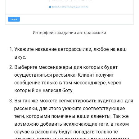
Альтернативные сценар
в LEADTEX. Как создать
альтернативный сценари
Интерфейс создания авторассылки
Сценарии для создания ч
ботов. Как создать и
Укажите название авторассылки, любое на ваш
настроить сценарий?
вкус.
Выберите мессенджеры для которых будет
Уведомления в чат-боте.
осуществляться рассылка. Клиент получит
Подключение и настрой
сообщение только в том мессенджере, через
уведомлений в Телегра
который он написал боту.
Блок Простое сообщение
Вы так же можете сегментировать аудиторию для
блок Цепочка сообщени
рассылки, для этого укажите соответствующие
на платформе LEADTEX
теги, которыми помечены ваши клиенты. Так же
возможно добавить исключающие теги, в таком
Форматирование контен
случае в рассылку будут попадать только те
в Телеграм боте