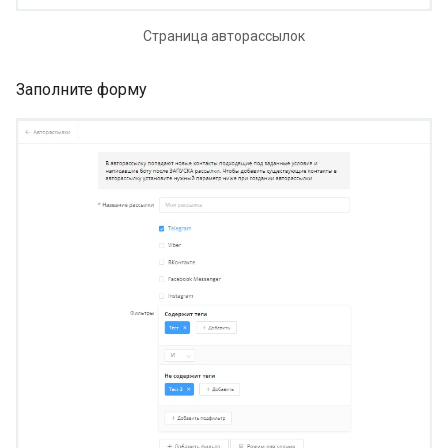
авторассылки
Страница авторассылок
Валидация в чат-боте. Ка
настроить валидацию в
Заполните форму
конструкторе чат-ботов?
Теги в чат-ботах. Создан
назначение применение
тегов в конструкторе чат
ботов Leadtex
Блок переключатель в
LEADTEX. Как использов
блок переключатель?
Блок условие в LEADTEX
Как использовать и для
каких целей?