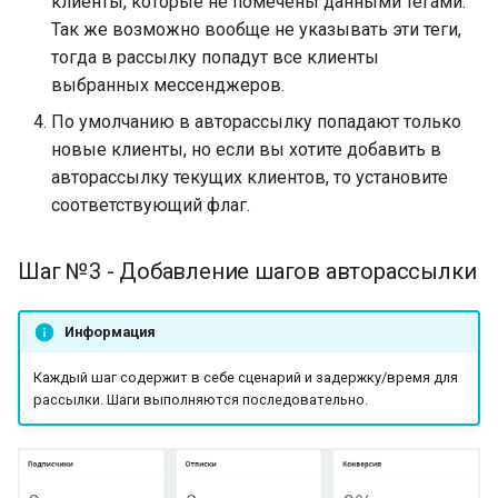
клиенты, которые не помечены данными тегами.
Так же возможно вообще не указывать эти теги,
Создание простой цепочк
тогда в рассылку попадут все клиенты
Сбор контактов в чат-бо
выбранных мессенджеров.
По умолчанию в авторассылку попадают только
Работа с блоками в
новые клиенты, но если вы хотите добавить в
конструкторе чат-ботов
авторассылку текущих клиентов, то установите
соответствующий флаг.
Партнерская программа
платформы LEADTEX
Шаг №3 - Добавление шагов авторассылки
Библиотека готовых
шаблонов чат-ботов
Информация
Тарифы платформы
Каждый шаг содержит в себе сценарий и задержку/время для
LEADTEX. Конструктор ча
рассылки. Шаги выполняются последовательно.
ботов LEADTEX
Как подключить чат-бот 