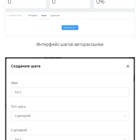
Телеграм с помощью AP
Создание и настройка AP
BotFather Telegram
Проекты на платформе
Интерфейс шагов авторассылки
LEADTEX. Конструктор ча
ботов LEADTEX
Рабочее поле конструкт
чат-ботов LEADTEX
Подключение бота к
сервису Make (Integromat
Подключение бота к
сервису N8N
Настройка меню в чат-бо