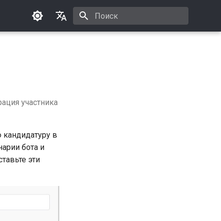
Инициализация поиска
Русский
English
рация участника
 кандидатуру в
нарии бота и
тавьте эти