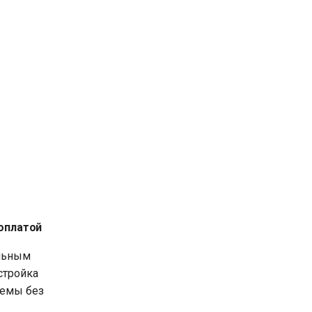
 оплатой
альным
стройка
темы без