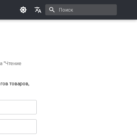
Инициализация поиска
Русский
English
а "Чтение
гов товаров,
»