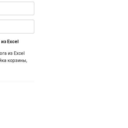
из Excel
га из Excel
йка корзины,