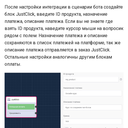
авторассылки
После настройки интеграции в сценарии бота создайте
блок JustClick, введите ID продукта, назначение
Валидация в чат-боте. Ка
платежа, описание платежа. Если вы не знаете где
настроить валидацию в
взять ID продукта, наведите курсор мыши на вопросик
конструкторе чат-ботов?
рядом с полем. Назначение платежа и описание
сохраняются в список платежей на платформе, так же
Теги в чат-ботах. Создан
описание платежа отправляется в заказ JustClick.
назначение применение
Остальные настройки аналогичны другим блокам
тегов в конструкторе чат
оплаты.
ботов Leadtex
Блок переключатель в
LEADTEX. Как использов
блок переключатель?
Блок условие в LEADTEX
Как использовать и для
каких целей?