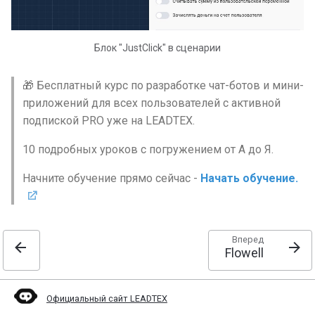
Альтернативные сценар
в LEADTEX. Как создать
Блок "JustClick" в сценарии
альтернативный сценари
🎁 Бесплатный курс по разработке чат-ботов и мини-
Сценарии для создания ч
приложений для всех пользователей с активной
ботов. Как создать и
подпиской PRO уже на LEADTEX.
настроить сценарий?
10 подробных уроков с погружением от А до Я.
Уведомления в чат-боте.
Подключение и настрой
Начните обучение прямо сейчас -
Начать обучение.
уведомлений в Телегра
Блок Простое сообщение
Вперед
блок Цепочка сообщени
Flowell
на платформе LEADTEX
Форматирование контен
Официальный сайт LEADTEX
в Телеграм боте