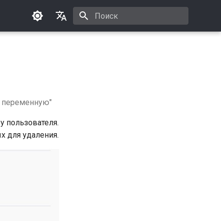
Инициализация поиска
Русский
English
ь переменную"
у пользователя.
х для удаления.