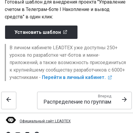
Robokassa. Интеграция ч
содержится в таблице
Готовый шаблон для внедрения проекта "Управление
Проверка подписки в
бота с Robokassa
Excel"
счетом в Телеграм-боте I Накопление и вывод
Телеграм боте
средств" в один клик:
Списки товаров и корзин
Тип условия "Контакт
Клуб по подписке в
в чат-боте. Блоки чтение
содержится в таблице
Телеграм
Установить шаблон
записей из списка
Клиентской Базы"
Боты с ИИ
В личном кабинете LEADTEX уже доступны 250+
Использование
Тип условия "Текущий
уроков по разработке чат-ботов и мини-
переменных в чат-ботах.
мессенджер совпадает с
приложений, а также возможность присоединиться
Как создавать перемен
установленным"
к крупнейшему сообществу разработчиков с 6000+
в чат-боте
участниками -
Перейти в личный кабинет.
Как собирать данные с
клиентов в чат-боте.
Вперед
Распределение по группам
Получение данных от
клиентов чат-бота
Официальный сайт LEADTEX
Авторассылка в чат-бота
Создание и настройка