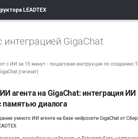
труктора LEADTEX
с интеграцией GigaChat
от с ИИ за 15 минут - пошаговая инструкция по созданию Т
igaChat (гигачат)
ИИ агента на GigaChat: интеграция ИИ 
с памятью диалога
ание умного ИИ агента на базе нейросети GigaChat от Сбер
EADTEX.