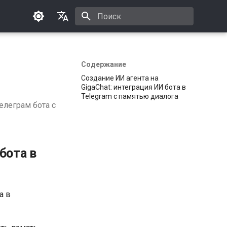
Инициализация поиска
Русский
English
Содержание
Создание ИИ агента на
GigaChat: интеграция ИИ бота в
Telegram с памятью диалога
елеграм бота с
бота в
а в