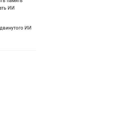
ать память
вать ИИ
одвинутого ИИ