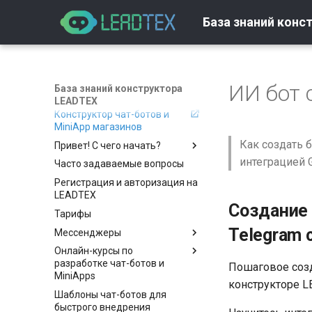
База знаний конс
ИИ бот 
База знаний конструктора
LEADTEX
Конструктор чат-ботов и
MiniApp магазинов
Как создать б
Привет! С чего начать?
интеграцией G
Часто задаваемые вопросы
Вход и регистрация
Регистрация и авторизация на
Как создать бота
LEADTEX
Настройки
Создание бота с помощью
Создание 
Тарифы
AI-генератора
Настройки аккаунта
Telegram 
Мессенджеры
Самостоятельное создание
Безопасность аккаунта
бота
Онлайн-курсы по
Telegram
Оплата
разработке чат-ботов и
Пошаговое созд
Whatsapp
Подключение Telegram
Оплата токенов
MiniApps
конструкторе L
VK
Прямые ссылки на
Подключение WhatsApp
Сценарий бота
Шаблоны чат-ботов для
Бесплатный курс по
дополнительные сценарии
MAX
Запуск бота только по
Подключение VK
быстрого внедрения
созданию чат-ботов и мини-