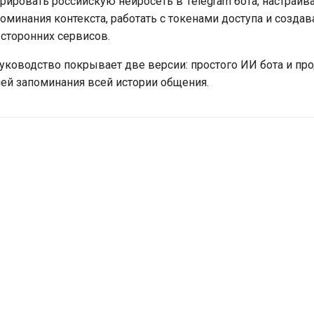
грировать российскую нейросеть в Telegram бота, настраив
поминания контекста, работать с токенами доступа и созда
сторонних сервисов.
уководство покрывает две версии: простого ИИ бота и пр
ией запоминания всей истории общения.