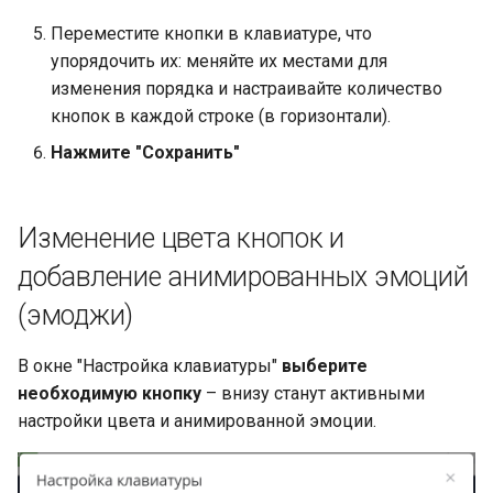
авторассылки
Переместите кнопки в клавиатуре, что
упорядочить их: меняйте их местами для
Валидация в чат-боте. Ка
изменения порядка и настраивайте количество
настроить валидацию в
кнопок в каждой строке (в горизонтали).
конструкторе чат-ботов?
Нажмите "Сохранить"
Теги в чат-ботах. Создан
назначение применение
тегов в конструкторе чат
Изменение цвета кнопок и
ботов Leadtex
добавление анимированных эмоций
(эмоджи)
Блок переключатель в
LEADTEX. Как использов
блок переключатель?
В окне "Настройка клавиатуры"
выберите
необходимую кнопку
– внизу станут активными
Блок условие в LEADTEX
настройки цвета и анимированной эмоции.
Как использовать и для
каких целей?