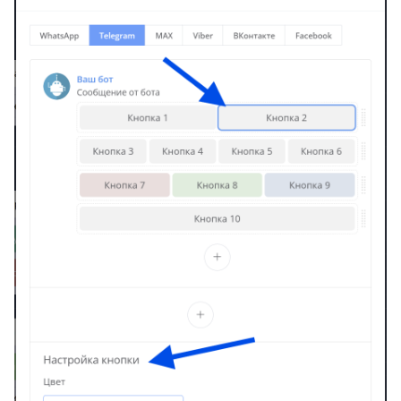
Альтернативные сценар
в LEADTEX. Как создать
альтернативный сценари
Сценарии для создания ч
ботов. Как создать и
настроить сценарий?
Уведомления в чат-боте.
Подключение и настрой
уведомлений в Телегра
Блок Простое сообщение
блок Цепочка сообщени
на платформе LEADTEX
Форматирование контен
в Телеграм боте