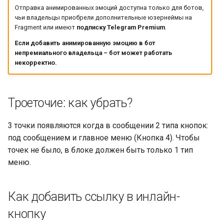
Телеграм с помощью AP
Отправка анимированных эмоций доступна только для ботов,
чьи владельцы приобрели дополнительные юзернеймы на
Создание и настройка AP
Fragment или имеют
подписку Telegram Premium
.
BotFather Telegram
Если добавить анимированную эмоцию в бот
непремиального владельца – бот может работать
Проекты на платформе
некорректно.
LEADTEX. Конструктор ча
ботов LEADTEX
Троеточие: как убрать?
Рабочее поле конструкт
чат-ботов LEADTEX
3 точки появляются когда в сообщении 2 типа кнопок:
под сообщением и главное меню (Кнопка 4). Чтобы
Подключение бота к
точек не было, в блоке должен быть только 1 тип
сервису Make (Integromat
меню.
Подключение бота к
Как добавить ссылку в инлайн-
сервису N8N
кнопку
Настройка меню в чат-бо