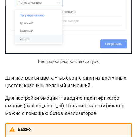
Создание простой цепочк
Сбор контактов в чат-бо
Работа с блоками в
конструкторе чат-ботов
Партнерская программа
Настройки кнопки клавиатуры
платформы LEADTEX
Для настройки цвета – выберите один из доступных
Библиотека готовых
цветов: красный, зеленый или синий.
шаблонов чат-ботов
Для настройки эмоции – введите идентификатор
Тарифы платформы
эмоции (custom_emoji_id). Получить идентификатор
LEADTEX. Конструктор ча
можно с помощью ботов-анализаторов.
ботов LEADTEX
Важно
Как подключить чат-бот 