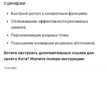
сценарии
Конверсия и статистика 
опрос в Телеграм
LEADTEX. Статистика
Быстрый доступ к конкретным функциям
активности в чат-ботах
Чат-бот для сбора заявок
Гугл таблицу в Телеграм
Отслеживание эффективности рекламных
Блок операция над
каналов
переменной в LEADTEX.
Чат-бот для голосования
Персонализация входных точек
Тестирование в чат-бота
Телеграм
Повышение конверсии из разных источников.
Работа с таблицами в
Личный кабинет в чат-бо
Хотите настроить дополнительные ссылки для
LEADTEX. Интеграция Гуг
Телеграм
своего бота? Изучите полную инструкцию:
таблиц с таблицами чат-
бота
Как создать умный чат-б
YouTube
Платежная система Liqpa
Как создать мини-ленди
Интеграция чат-бота с
Ликпей
Отложенный постинг
(Таймер) в Telegram бот
Платежная система