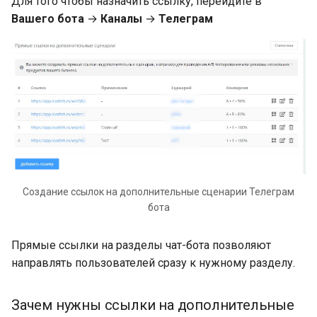
Для того чтобы назначить ссылку, перейдите в
по чат-боту
изображений в боте
Разбор успешного кейса:
подписчика
Сообщение для
Интерпретатор JavaScript
и
Вашего бота
→
Каналы
→
Телеграм
Бот для онлайн-
Создание чат-бота для
Удаление записей из
Входящий Вебхук
определенного
Интеграции
Авторассылки
Переключатель
я
Переменные и констант
образования
ИИ бот с интеграцией
салона красоты
списка
Безопасное удаление
мессенджера
Начислить вознагражде
чат-ботах. Использовани
Gemini
шагов авторассылки
рефереру
Специальные
Настройки бота
Этап сделки
п
переменных в LEADTEX
Разбор успешного кейса:
Чат-бот в Telegram с
Удаление записи из спис
Счета
о
Бот в Event-индустрии
ИИ бот с интеграцией Grok
реферальной системой з
Отправить сообщение в
Распределение по групп
Enterprise
CRM
Ответственный за сделк
Ссылки на
минут
точное время на
Чтение строк из таблицы
Пригласительные ссылки
и
дополнительные сценар
следующий день после
ИИ агент на базе N8N
Комбинирование блоков
Списки
Запроса номера телефон
с
чат-бота. Создание и
подписки
Чат-бот и Гугл таблицы.
Чтение Google таблицы
Email
настройка
Интеграция Телеграм чат
Переназначение
Статистика
к
бота с Google Sheets
Циклическая рассылка по
Запись в Google таблицу
стартового блока
Задержка и таймер
а
Блок таймер. Примеры ч
дням недели
Создание ссылок на дополнительные сценарии Телеграм
ботов с блоком таймер.
бота
Автоворонка в
Добавление в Google
Копирование блоков
Удалить переменную
Отложенные сообщения
мессенджерах для
Рассылки ВКонтакте
Таблицу
между сценариями или
вебинара или онлайн кур
Прямые ссылки на разделы чат-бота позволяют
ботами
Старт
Скачивание данных с чат
Рассылка клиентам на
Проверка существовани
направлять пользователей сразу к нужному разделу.
бота (контакты, диалоги,
Тестирование в чат-ботах
определенном этапе
записи в Google таблице
Связь 'Продолжить'
заявки)
Рекрутинг и HR
воронки в Битрикс24
Зачем нужны ссылки на дополнительные
менеджмент. Как создат