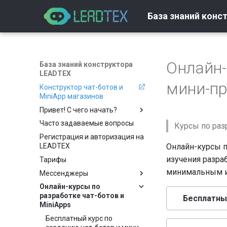
База знаний конс
Онлайн-
База знаний конструктора
LEADTEX
мини-пр
Конструктор чат-ботов и
MiniApp магазинов
Привет! С чего начать?
Часто задаваемые вопросы
Вход и регистрация
Курсы по раз
Регистрация и авторизация на
Как создать бота
LEADTEX
Онлайн-курсы п
Настройки
Создание бота с помощью
изучения разра
Тарифы
AI-генератора
Настройки аккаунта
минимальным ис
Мессенджеры
Самостоятельное создание
Безопасность аккаунта
бота
Онлайн-курсы по
Telegram
Оплата
разработке чат-ботов и
Бесплатны
Whatsapp
Подключение Telegram
Оплата токенов
MiniApps
VK
Прямые ссылки на
Подключение WhatsApp
Сценарий бота
Бесплатный курс по
дополнительные сценарии