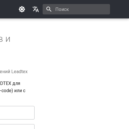
Инициализация поиска
Русский
English
в и
ений Leadtex
ADTEX для
code) или с